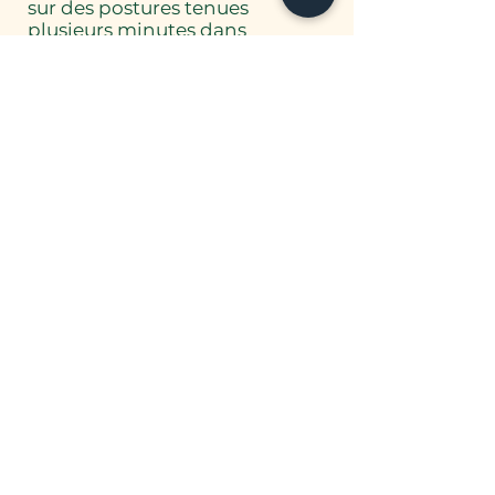
sur des postures tenues
plusieurs minutes dans
l’immobilité.
Elle agit en profondeur sur les
tissus conjonctifs — fascias,
ligaments et articulations —
tout en invitant à un
relâchement progressif du
corps et du mental.
Guidée par la respiration et la
présence à soi, cette pratique
favorise la mobilité, la détente
du système nerveux et une
meilleure circulation de
l’énergie.
Le Yin Yoga est un espace de
lenteur et d’écoute, trouver du
confort dans l’inconfort grâce à
la respiration.