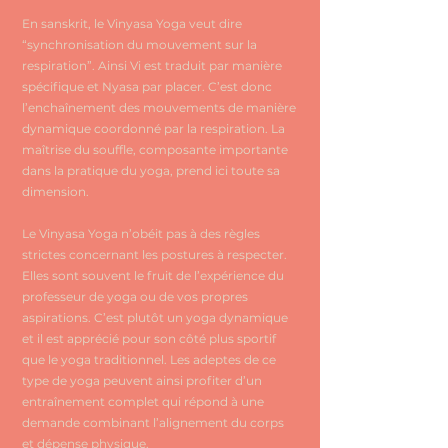
En sanskrit, le Vinyasa Yoga veut dire
“synchronisation du mouvement sur la
respiration”. Ainsi Vi est traduit par manière
spécifique et Nyasa par placer. C’est donc
l’enchaînement des mouvements de manière
dynamique coordonné par la respiration. La
maîtrise du souffle, composante importante
dans la pratique du yoga, prend ici toute sa
dimension.
Le Vinyasa Yoga n’obéit pas à des règles
strictes concernant les postures à respecter.
Elles sont souvent le fruit de l’expérience du
professeur de yoga ou de vos propres
aspirations. C’est plutôt un yoga dynamique
et il est apprécié pour son côté plus sportif
que le yoga traditionnel. Les adeptes de ce
type de yoga peuvent ainsi profiter d’un
entraînement complet qui répond à une
demande combinant l’alignement du corps
et dépense physique.