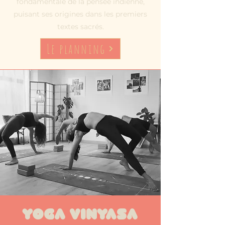
fondamentale de la pensée indienne,
puisant ses origines dans les premiers
textes sacrés.
Le planning
YOGA VINYASA