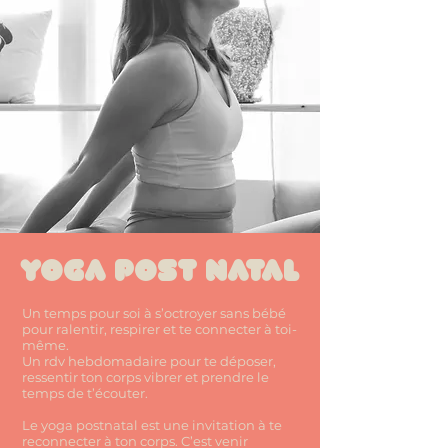
Yoga post natal
Un temps pour soi à s’octroyer sans bébé
pour ralentir, respirer et te connecter à toi-
même.
Un rdv hebdomadaire pour te déposer,
ressentir ton corps vibrer et prendre le
temps de t’écouter.
Le yoga postnatal est une invitation à te
reconnecter à ton corps. C’est venir