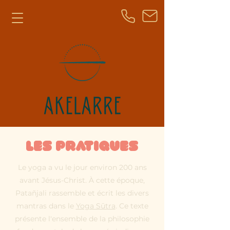
Les pratiques
Le yoga a vu le jour environ 200 ans
avant Jésus-Christ. À cette époque,
Patañjali rassemble et écrit les divers
mantras dans le
Yoga Sūtra
. Ce texte
présente l'ensemble de la philosophie