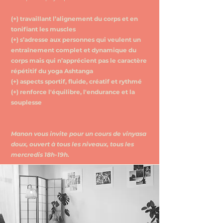
(+) travaillant l’alignement du corps et en
tonifiant les muscles
(+) s’adresse aux personnes qui veulent un
entraînement complet et dynamique du
corps mais qui n’apprécient pas le caractère
répétitif du yoga Ashtanga
(+) aspects sportif, fluide, créatif et rythmé
(+) renforce l'équilibre, l'endurance et la
souplesse
Manon vous invite pour un cours de vinyasa
doux, ouvert à tous les niveaux, tous les
mercredis 18h-19h.