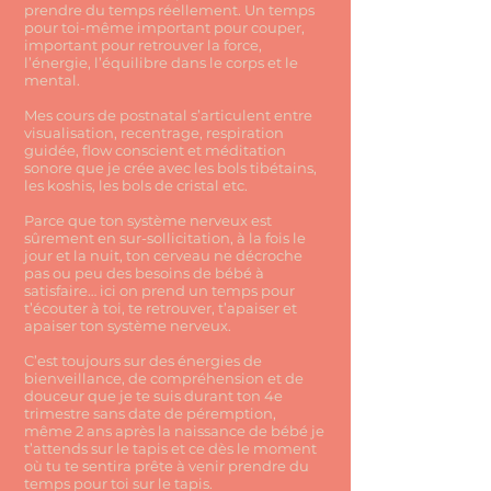
prendre du temps réellement. Un temps
pour toi-même important pour couper,
important pour retrouver la force,
l’énergie, l’équilibre dans le corps et le
mental.
Mes cours de postnatal s’articulent entre
visualisation, recentrage, respiration
guidée, flow conscient et méditation
sonore que je crée avec les bols tibétains,
les koshis, les bols de cristal etc.
Parce que ton système nerveux est
sûrement en sur-sollicitation, à la fois le
jour et la nuit, ton cerveau ne décroche
pas ou peu des besoins de bébé à
satisfaire… ici on prend un temps pour
t’écouter à toi, te retrouver, t’apaiser et
apaiser ton système nerveux.
C’est toujours sur des énergies de
bienveillance, de compréhension et de
douceur que je te suis durant ton 4e
trimestre sans date de péremption,
même 2 ans après la naissance de bébé je
t’attends sur le tapis et ce dès le moment
où tu te sentira prête à venir prendre du
temps pour toi sur le tapis.