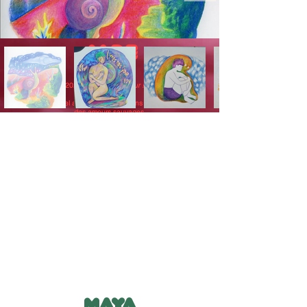
Jade
DECEMBRE 2023 I
Feu, mon amour !
I
@grandeyada
Un voyage visuel au cœur des passions qui nous brûlent et
des amours sauvages.
C'est par le dessin que Jade approche la nature sauvage
de l'amour.
Retrouver le soi sauvage, cette partie de l'être animal,
sincère et brute qui vit d'amour en authenticité.
L'exposition
tourne autour du sujet de la passion amoureuse vorace,
envers soi-même et envers les autres. Un amour
harmonieux, parfois tendre et parfois féroce.
Maya