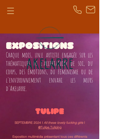
EXPOSITIONS
Chaque mois, un.e artiste engagée sur les
thématiques de l'acceptation de soi, du
corps, des émotions, du féminisme ou de
l'environnement envahi les murs
d'Akelarre.
Tulipe
SEPTEMBRE 2024 I
All these lovely fucking girls
I
@Tulipe.Tuliping
Exposition multimédia présentant tous ces différents