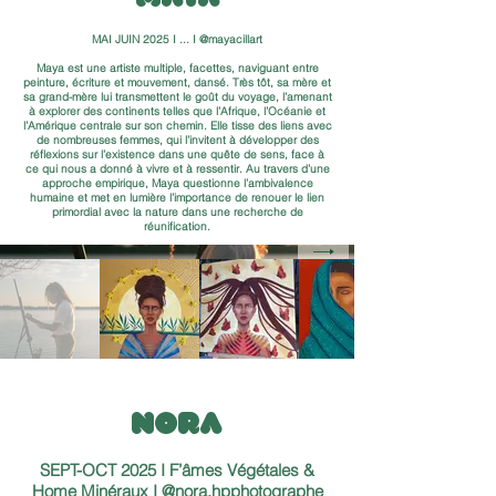
MAI JUIN 2025 I
...
I @mayacillart
Maya est une artiste multiple, facettes, naviguant entre
peinture, écriture et mouvement, dansé. Très tôt, sa mère et
sa grand-mère lui transmettent le goût du voyage, l’amenant
à explorer des continents telles que l’Afrique, l’Océanie et
l’Amérique centrale sur son chemin. Elle tisse des liens avec
de nombreuses femmes, qui l’invitent à développer des
réflexions sur l’existence dans une quête de sens, face à
ce qui nous a donné à vivre et à ressentir. Au travers d’une
approche empirique, Maya questionne l’ambivalence
humaine et met en lumière l’importance de renouer le lien
primordial avec la nature dans une recherche de
réunification.
Julia
FEVRIER 2024 I
Luttons corps-ectement
I
@ju_lia64
“Le corps dans sa diversité, peut devenir un puissant outil
NORA
de lutte. C’est à travers cette exposition de la condition
humaine, à la croisée de l’intime et du politique, que je vous
invite à plonger dans cette série de photos.”
SEPT-OCT 2025 I F’âmes Végétales &
Home Minéraux I @nora.hpphotographe