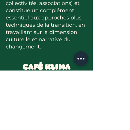
collectivités, associations) et
constitue un complément
essentiel aux approches plus
techniques de la transition, en
travaillant sur la dimension
culturelle et narrative du
changement.
Café Klima
Le Café Klima Pays Basque est
un temps d’échange convivial
et ouvert à toutes et tous pour
parler du climat et de la
transition écologique à
l’échelle du territoire basque.
Organisé dans un cadre