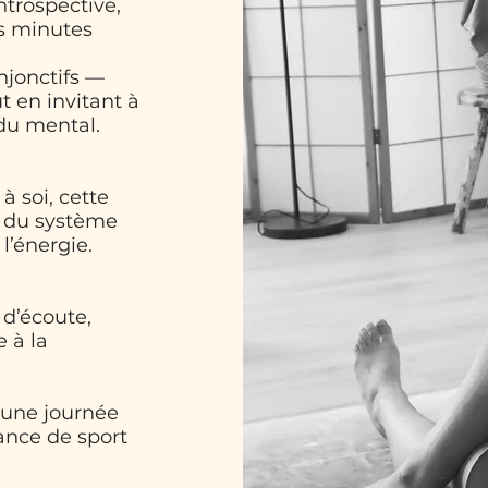
ntrospective,
rs minutes
onjonctifs —
t en invitant à
du mental.
à soi, cette
te du système
l’énergie.
 d’écoute,
e à la
s une journée
ance de sport