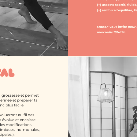
(+) aspects sportif, fluide
(+) renforce l'équilibre, 
Manon vous invite pour u
mercredis 18h-19h.
TAL
 grossesse et permet
périnée et préparer ta
c plus facile.
olueront au fil des
s évolue et encaisse
des modifications
himiques, hormonales,
ipales!).