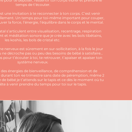
pour te déposer, ressentir ton corps vibrer et prendre le
temps de t’écouter.
st une invitation à te reconnecter à ton corps. C’est venir
ellement. Un temps pour toi-même important pour couper,
er la force, l’énergie, l’équilibre dans le corps et le mental.
al s’articulent entre visualisation, recentrage, respiration
nt et méditation sonore que je crée avec les bols tibétains,
les koshis, les bols de cristal etc.
 nerveux est sûrement en sur-sollicitation, à la fois le jour
au ne décroche pas ou peu des besoins de bébé à satisfaire…
 pour t’écouter à toi, te retrouver, t’apaiser et apaiser ton
système nerveux.
r des énergies de bienveillance, de compréhension et de
s durant ton 4e trimestre sans date de péremption, même 2
e de bébé je t’attends sur le tapis et ce dès le moment où tu
rête à venir prendre du temps pour toi sur le tapis.