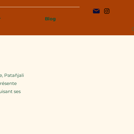
r
Blog
, Patañjali
présente
isant ses