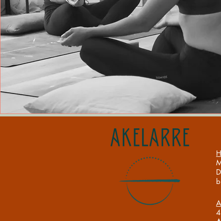
H
M
D
b
A
4