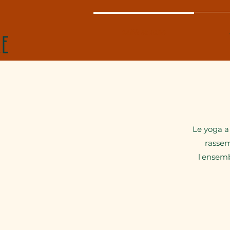
café studio
Le yoga a 
rassem
l'ensemb