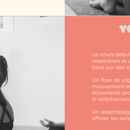
Y
Le cours début
respiration et
basé sur des e
Un flow de yo
mouvement et 
étirements pro
le relâchemen
Un assemblage
affiner les sens