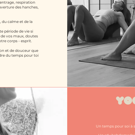
centrage, respiration
ouverture des hanches,
 du calme et de la
e période de vie si
e de vos maux, doutes
e corps - esprit.
ion et de douceur que
ndre du temps pour toi
YOGA 
Yo
Un temps pour soi à s’