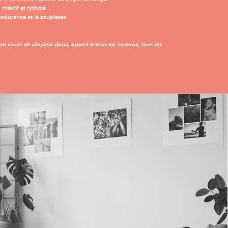
, créatif et rythmé
l'endurance et la souplesse
n cours de vinyasa doux, ouvert à tous les niveaux, tous les