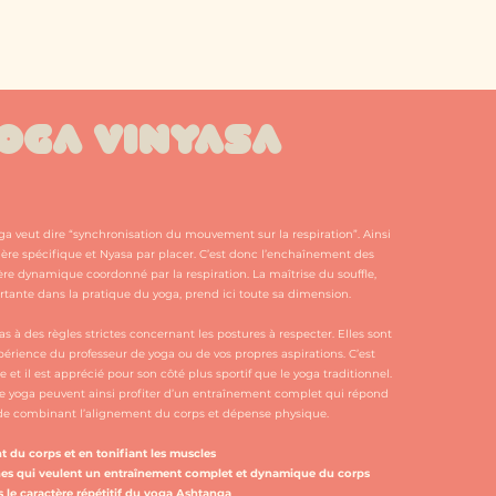
OGA VINYASA
oga veut dire “synchronisation du mouvement sur la respiration”. Ainsi
ière spécifique et Nyasa par placer. C’est donc l’enchaînement des
 dynamique coordonné par la respiration. La maîtrise du souffle,
ante dans la pratique du yoga, prend ici toute sa dimension.
s à des règles strictes concernant les postures à respecter. Elles sont
xpérience du professeur de yoga ou de vos propres aspirations. C’est
et il est apprécié pour son côté plus sportif que le yoga traditionnel.
e yoga peuvent ainsi profiter d’un entraînement complet qui répond
 combinant l’alignement du corps et dépense physique.
nt du corps et en tonifiant les muscles
nes qui veulent un entraînement complet et dynamique du corps
 le caractère répétitif du yoga Ashtanga