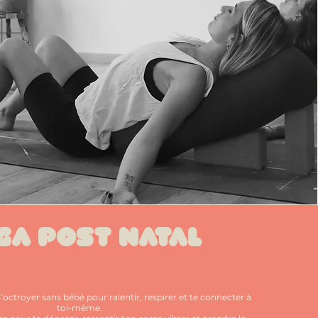
MOBILITE ET YIN
ga post natal
YOGA
octroyer sans bébé pour ralentir, respirer et te connecter à
toi-même.