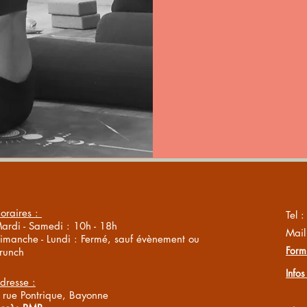
oraires :
Tel 
ardi - Samedi : 10h - 18h
Mail
imanche - Lundi : Fermé, sauf évènement ou
Formu
runch
Infos
dresse :
 rue Pontrique, Bayonne