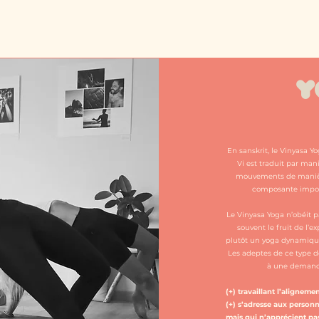
Y
En sanskrit, le Vinyasa Y
Vi est traduit par man
mouvements de manière
composante import
Le Vinyasa Yoga n’obéit pa
souvent le fruit de l’e
plutôt un yoga dynamique 
Les adeptes de ce type d
à une demande
(+) travaillant l’aligneme
(+) s’adresse aux person
mais qui n’apprécient pas