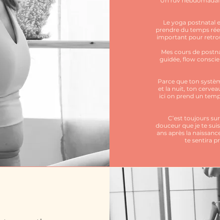
Un rdv hebdomadaire 
Le yoga postnatal e
prendre du temps ré
important pour retrouv
Mes cours de postnat
guidée, flow conscie
Parce que ton système
et la nuit, ton cerve
ici on prend un temps
C’est toujours su
douceur que je te sui
ans après la naissanc
te sentira p